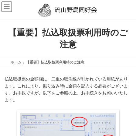
コ
ナ
ン
ビ
テ
ゲ
ン
ー
ツ
シ
へ
ョ
【重要】払込取扱票利用時のご
ス
ン
キ
に
注意
ッ
移
プ
動
ホーム
【重要】払込取扱票利用時のご注意
払込取扱票の金額欄に、二重の取消線が引かれている用紙があり
ます。これにより、振り込み時に金額を記入する必要がございま
す。お手数ですが、以下をご参照の上、お手続きをお願いいたし
ます。