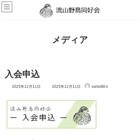
コ
ナ
ン
ビ
テ
ゲ
ン
ー
ツ
シ
へ
ョ
ス
ン
メディア
キ
に
ッ
移
プ
動
入会申込
最
2025年12月11日
2025年12月11日
variedtit.n
終
更
新
日
時
: