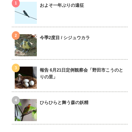
およそ一年ぶりの遠征
今季2度目 / シジュウカラ
報告 6月21日定例観察会「野田市こうのと
りの里」
ひらひらと舞う森の妖精