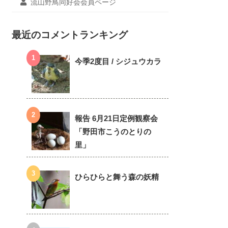
流山野鳥同好会会員ページ
最近のコメントランキング
今季2度目 / シジュウカラ
報告 6月21日定例観察会
「野田市こうのとりの
里」
ひらひらと舞う森の妖精