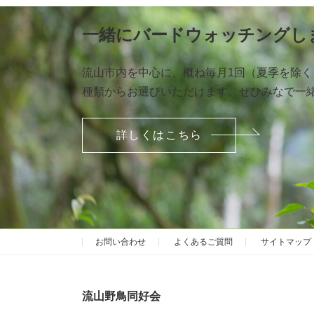
一緒にバードウォッチングし
流山市内を中心に、概ね毎月1回（夏季を除
種類からお選びいただけます。ぜひみなで一
詳しくはこちら
お問い合わせ
よくあるご質問
サイトマップ
流山野鳥同好会