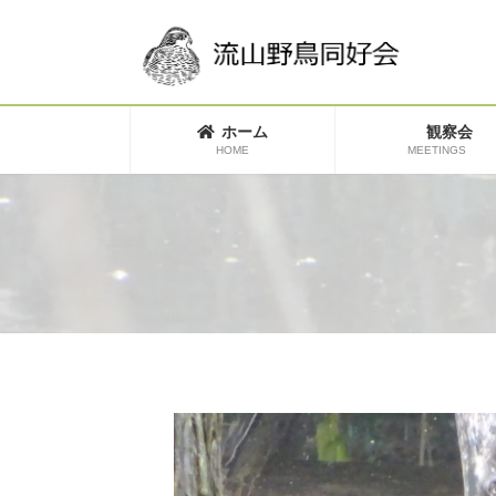
コ
ナ
ン
ビ
テ
ゲ
ン
ー
ツ
シ
へ
ョ
ホーム
観察会
ス
ン
HOME
MEETINGS
キ
に
ッ
移
プ
動