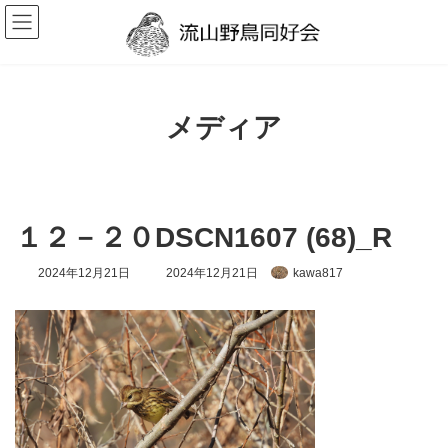
コ
ナ
ン
ビ
テ
ゲ
ン
ー
ツ
シ
へ
ョ
ス
ン
メディア
キ
に
ッ
移
プ
動
１２－２０DSCN1607 (68)_R
最
2024年12月21日
2024年12月21日
kawa817
終
更
新
日
時
: