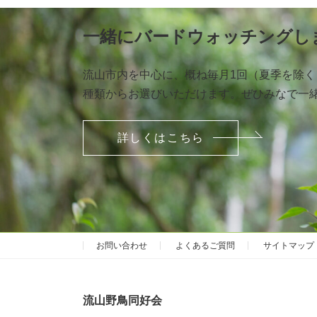
一緒にバードウォッチングし
流山市内を中心に、概ね毎月1回（夏季を除
種類からお選びいただけます。ぜひみなで一
詳しくはこちら
お問い合わせ
よくあるご質問
サイトマップ
流山野鳥同好会