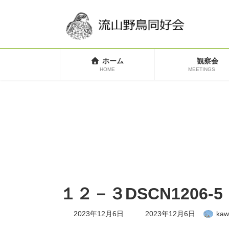
コ
ナ
ン
ビ
テ
ゲ
ン
ー
ツ
シ
へ
ョ
ホーム
観察会
ス
ン
HOME
MEETINGS
キ
に
ッ
移
プ
動
１２－３DSCN1206-5
最
2023年12月6日
2023年12月6日
kaw
終