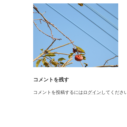
更
新
日
時
:
コメントを残す
コメントを投稿するには
ログイン
してくださ