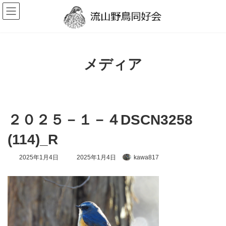
コ
ナ
ン
ビ
テ
ゲ
ン
ー
ツ
シ
へ
ョ
ス
ン
メディア
キ
に
ッ
移
プ
動
２０２５－１－４DSCN3258
(114)_R
最
2025年1月4日
2025年1月4日
kawa817
終
更
新
日
時
: