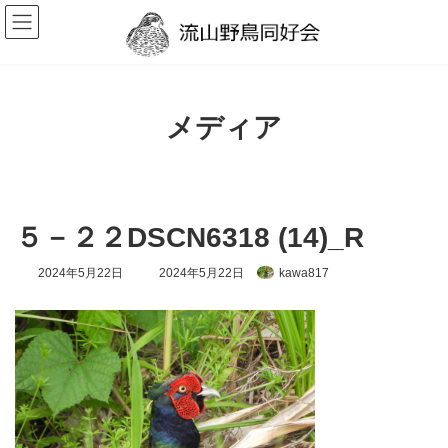
コ
ナ
ン
ビ
テ
ゲ
ン
ー
ツ
シ
へ
ョ
ス
ン
メディア
キ
に
ッ
移
プ
動
５－２２DSCN6318 (14)_R
最
2024年5月22日
2024年5月22日
kawa817
終
更
新
日
時
: