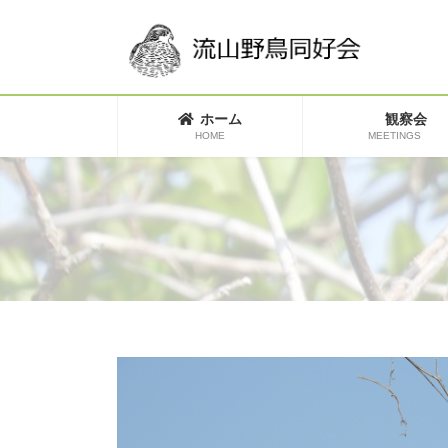
コ
ナ
ン
ビ
テ
ゲ
ン
ー
ツ
シ
へ
ョ
ホーム
観察会
ス
ン
HOME
MEETINGS
キ
に
ッ
移
プ
動