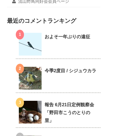
流山野鳥同好会会員ページ
最近のコメントランキング
およそ一年ぶりの遠征
今季2度目 / シジュウカラ
報告 6月21日定例観察会
「野田市こうのとりの
里」