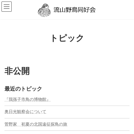
コ
ナ
ン
ビ
テ
ゲ
ン
ー
ツ
シ
へ
ョ
ス
ン
トピック
キ
に
ッ
移
プ
動
非公開
最近のトピック
『我孫子市鳥の博物館』
奥日光観察会について
菅野家 初夏の北国遠征探鳥の旅