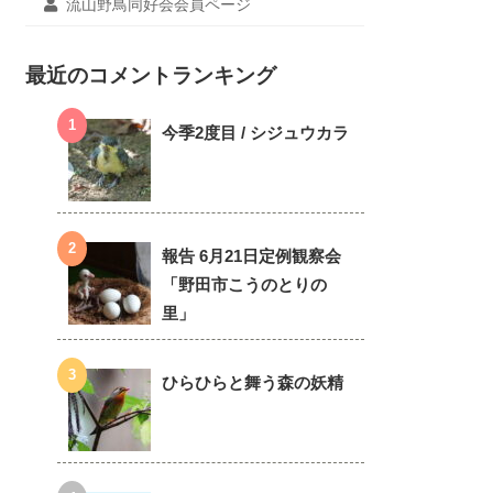
流山野鳥同好会会員ページ
最近のコメントランキング
今季2度目 / シジュウカラ
報告 6月21日定例観察会
「野田市こうのとりの
里」
ひらひらと舞う森の妖精