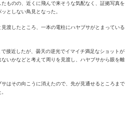
したものの、近くに飛んで来そうな気配なく、証拠写真を
パッとしない鳥見となった。
と見渡したところ、一本の電柱にハヤブサがとまっている
まで接近したが、曇天の逆光でイマイチ満足なショットが
はないかなどと考えて周りを見渡し、ハヤブサから眼を離
。
ブサはその向こうに消えたので、先が見通せるところまで
た。