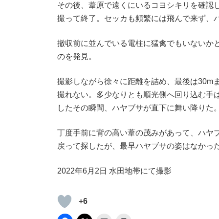
その後、葦原で遠くにいるコヨシキリを確認
撮って終了。セッカも頻繁には飛んで来ず、
撤収前に並んでいる電柱に猛禽でもいないか
のを発見。
撮影しながら徐々に距離を詰め、最後は30m
撮れない。多少なりとも順光側へ回り込む手
したその瞬間、ハヤブサが直下に舞い降りた
丁度手前に背の高い葦の茂みがあって、ハヤ
戻って探したが、最早ハヤブサの姿はなかっ
2022年6月2日 水田地帯にて撮影
+6