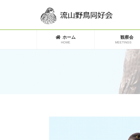
コ
ナ
ン
ビ
テ
ゲ
ン
ー
ツ
シ
へ
ョ
ホーム
観察会
ス
ン
HOME
MEETINGS
キ
に
ッ
移
プ
動