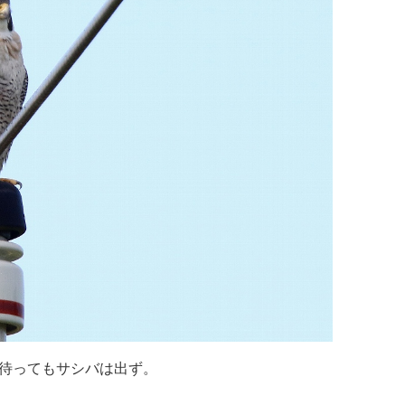
上待ってもサシバは出ず。