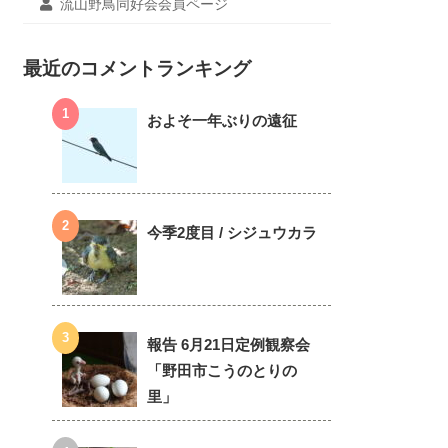
流山野鳥同好会会員ページ
最近のコメントランキング
およそ一年ぶりの遠征
今季2度目 / シジュウカラ
報告 6月21日定例観察会
「野田市こうのとりの
里」