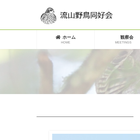
コ
ナ
ン
ビ
テ
ゲ
ン
ー
ツ
シ
へ
ョ
ホーム
観察会
ス
ン
HOME
MEETINGS
キ
に
ッ
移
プ
動