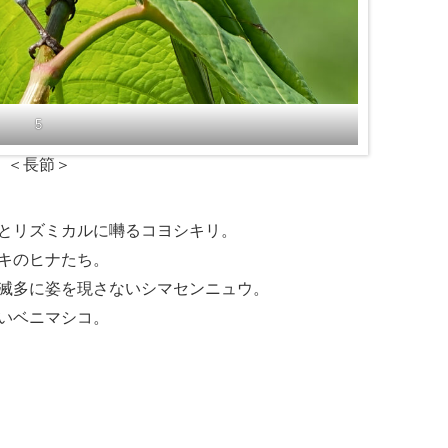
5
＜長節＞
とリズミカルに囀るコヨシキリ。
キのヒナたち。
滅多に姿を現さないシマセンニュウ。
いベニマシコ。