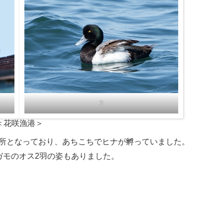
2
＜花咲漁港＞
所となっており、あちこちでヒナが孵っていました。
ガモのオス2羽の姿もありました。