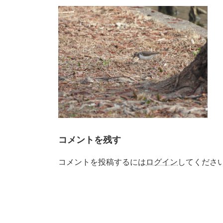
更
新
日
時
:
コメントを残す
コメントを投稿するには
ログイン
してくださ