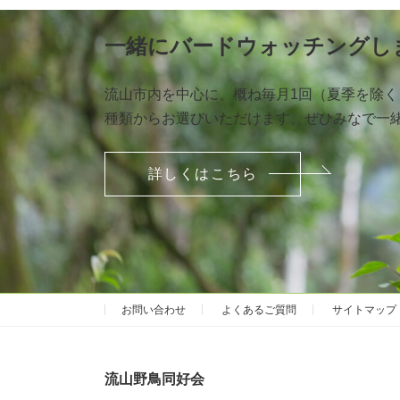
一緒にバードウォッチングし
流山市内を中心に、概ね毎月1回（夏季を除
種類からお選びいただけます。ぜひみなで一
詳しくはこちら
お問い合わせ
よくあるご質問
サイトマップ
流山野鳥同好会