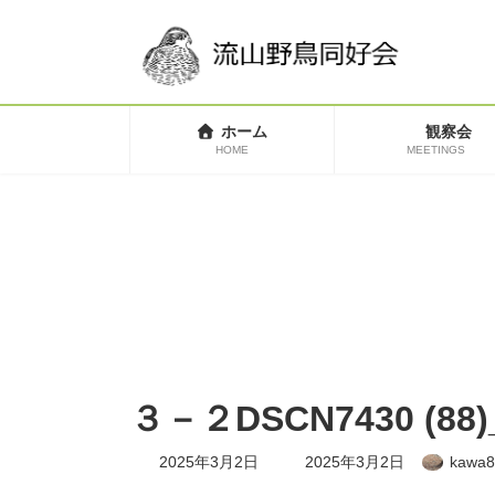
コ
ナ
ン
ビ
テ
ゲ
ン
ー
ツ
シ
へ
ョ
ホーム
観察会
ス
ン
HOME
MEETINGS
キ
に
ッ
移
プ
動
３－２DSCN7430 (88)
最
2025年3月2日
2025年3月2日
kawa8
終