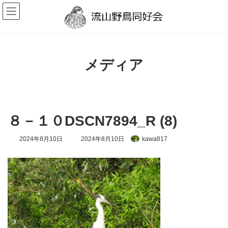
コ
ナ
ン
ビ
テ
ゲ
ン
ー
ツ
シ
へ
ョ
ス
ン
メディア
キ
に
ッ
移
プ
動
８－１０DSCN7894_R (8)
最
2024年8月10日
2024年8月10日
kawa817
終
更
新
日
時
: