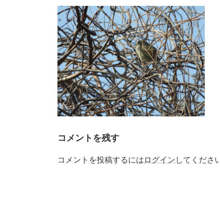
更
新
日
時
:
コメントを残す
コメントを投稿するには
ログイン
してくださ