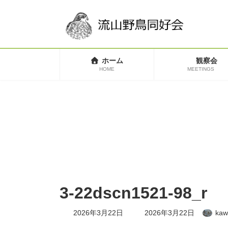
コ
ナ
ン
ビ
テ
ゲ
ン
ー
ツ
シ
へ
ョ
ホーム
観察会
ス
ン
HOME
MEETINGS
キ
に
ッ
移
プ
動
3-22dscn1521-98_r
最
2026年3月22日
2026年3月22日
kaw
終