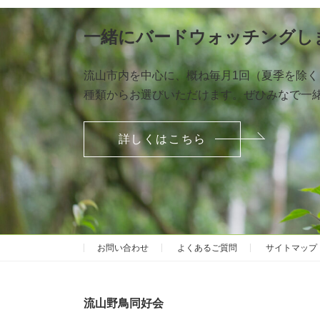
一緒にバードウォッチングし
流山市内を中心に、概ね毎月1回（夏季を除
種類からお選びいただけます。ぜひみなで一
詳しくはこちら
お問い合わせ
よくあるご質問
サイトマップ
流山野鳥同好会