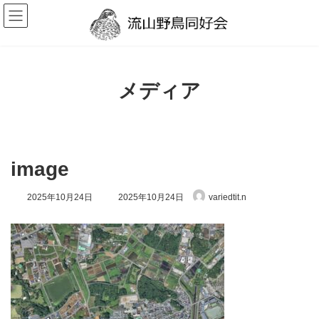
コ
ナ
ン
ビ
テ
ゲ
ン
ー
ツ
シ
へ
ョ
ス
ン
メディア
キ
に
ッ
移
プ
動
image
最
2025年10月24日
2025年10月24日
variedtit.n
終
更
新
日
時
: