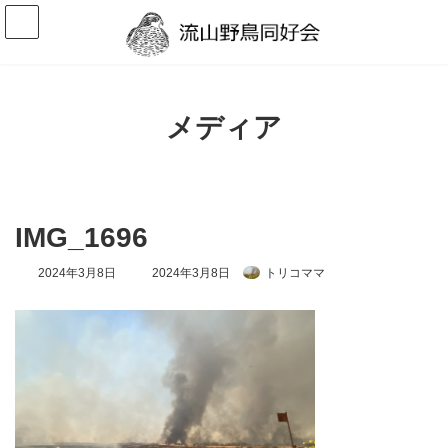
コ
ナ
ン
ビ
テ
ゲ
ン
ー
ツ
シ
へ
ョ
ス
ン
メディア
キ
に
ッ
移
プ
動
IMG_1696
最
2024年3月8日
2024年3月8日
トリコママ
終
更
新
日
時
: