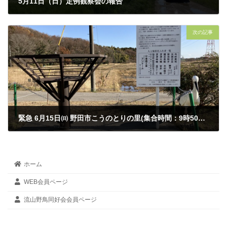
5月11日（日）定例観察会の報告
2025年5月12日
次の記事
緊急 6月15日㈰ 野田市こうのとりの里(集合時間：9時50分に変更)
2025年6月14日
ホーム
WEB会員ページ
流山野鳥同好会会員ページ