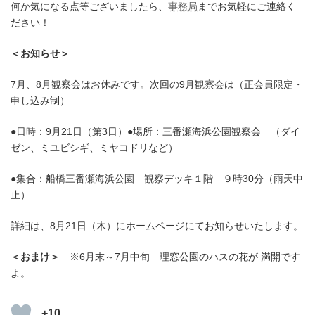
何か気になる点等ございましたら、
事務局
までお気軽にご連絡く
ださい！
＜お知らせ＞
7月、8月観察会はお休みです。次回の9月観察会は（正会員限定・
申し込み制）
●日時：9月21日（第3日）●場所：三番瀬海浜公園観察会 （ダイ
ゼン、ミユビシギ、ミヤコドリなど）
●集合：船橋三番瀬海浜公園 観察デッキ１階 ９時30分（雨天中
止）
詳細は、8月21日（木）にホームページにてお知らせいたします。
＜おまけ＞
※6月末～7月中旬 理窓公園のハスの花が 満開です
よ。
+10