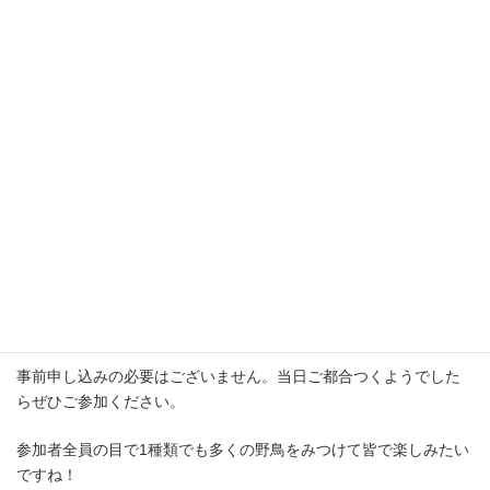
◆◇ 非会員の皆さん ◆◇
まずは、御名前、メールアドレス等をご記入の上、
WEB
会員
に登
録します。
その後は、上記WEB会員の手順同様に、該当する観察会を選んで
送信してください。
◇◆ WEB会員の皆さん ◇◆
会員専用ページ
にログインし、「体験観察会への申し込みはこち
ら！」ボタンをクリックしご希望の観察会を選んで送信してくだ
さい。
◇◆流山野鳥同好会会員の皆さん◇◆
事前申し込みの必要はございません。当日ご都合つくようでした
らぜひご参加ください。
参加者全員の目で1種類でも多くの野鳥をみつけて皆で楽しみたい
ですね！