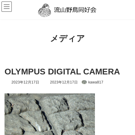
コ
ナ
ン
ビ
テ
ゲ
ン
ー
ツ
シ
へ
ョ
ス
ン
メディア
キ
に
ッ
移
プ
動
OLYMPUS DIGITAL CAMERA
最
2023年12月17日
2023年12月17日
kawa817
終
更
新
日
時
: