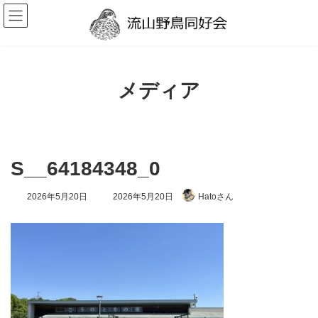
コ
ナ
ン
ビ
テ
ゲ
ン
ー
ツ
シ
へ
ョ
ス
ン
メディア
キ
に
ッ
移
プ
動
S__64184348_0
最
2026年5月20日
2026年5月20日
Hatoさん
終
更
新
日
時
: