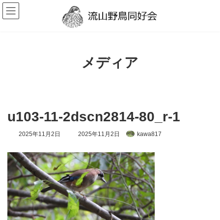
コ
ナ
ン
ビ
テ
ゲ
ン
ー
ツ
シ
へ
ョ
ス
ン
メディア
キ
に
ッ
移
プ
動
u103-11-2dscn2814-80_r-1
最
2025年11月2日
2025年11月2日
kawa817
終
更
新
日
時
: