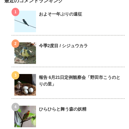
最近のコメントランキング
およそ一年ぶりの遠征
今季2度目 / シジュウカラ
報告 6月21日定例観察会「野田市こうのと
りの里」
ひらひらと舞う森の妖精