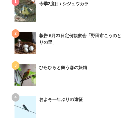
今季2度目 / シジュウカラ
報告 6月21日定例観察会「野田市こうのと
りの里」
ひらひらと舞う森の妖精
およそ一年ぶりの遠征