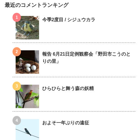
最近のコメントランキング
今季2度目 / シジュウカラ
報告 6月21日定例観察会「野田市こうのと
りの里」
ひらひらと舞う森の妖精
およそ一年ぶりの遠征