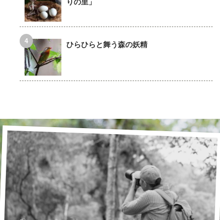
りの里」
ひらひらと舞う森の妖精