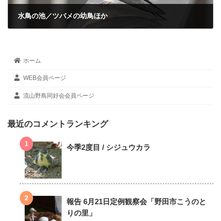
水鳥の池／ツバメの幼鳥ほか
2024年6月1日
ホーム
WEB会員ページ
流山野鳥同好会会員ページ
最近のコメントランキング
今季2度目 / シジュウカラ
報告 6月21日定例観察会「野田市こうのと
りの里」