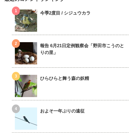
今季2度目 / シジュウカラ
報告 6月21日定例観察会「野田市こうのと
りの里」
ひらひらと舞う森の妖精
およそ一年ぶりの遠征